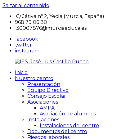
Saltar al contenido
C/ Játiva nº 2, Yecla (Murcia, España)
968 79 06 80
30007876@murciaeduca.es
facebook
twitter
instagram
Inicio
IES.
IES.
Nuestro centro
José
José
Presentación
Luis
Luis
Equipo Directivo
Castillo
Castillo
Consejo Escolar
Puche
Puche
Asociaciones
AMPA
Asociación de alumnos
Instalaciones
Instalaciones del centro
Documentos del centro
Riesgos laborales